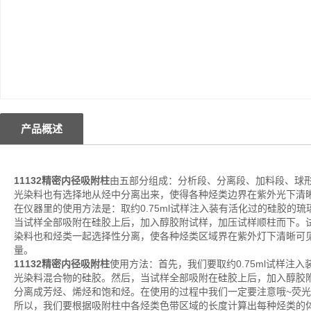
产品概述
11132精密内径吸附柱
由五部分组成：分析段、分离段、加料段、球
光染料也有选择地从烃中分离出来，使得各种烃类边界在紫外光下清
在仪器里的使用方法是：取约0.75ml试样注入装有活化过的硅胶的
当试样全部吸附在硅胶上后，加入醇胶附试样，加压试样顺柱而下。
染料也和烃类一起选择性分离，使各种烃类区域界在紫外灯下清晰可
量。
11132精密内径吸附柱
使用方法：首先，我们要取约0.75ml试样
光染料混合物的硅胶。然后，当试样全部吸附在硅胶上后，加入醇胶
分离成芳烃、烯烃和饱和烃。在使用的过程中我们一定要注意哦~荧
所以，我们要根据吸附柱中各烃类色带区域的长度计算出每种烃类的