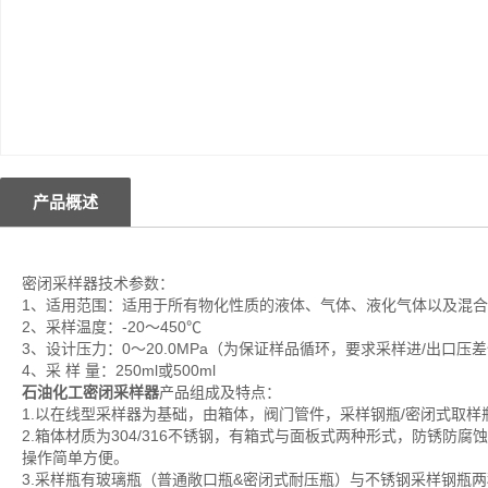
产品概述
密闭采样器技术参数：
1、适用范围：适用于所有物化性质的液体、气体、液化气体以及混
2、采样温度：-20～450℃
3、设计压力：0～20.0MPa（为保证样品循环，要求采样进/出口压差值
4、采 样 量：250ml或500ml
石油化工密闭采样器
产品组成及特点：
1.以在线型采样器为基础，由箱体，阀门管件，采样钢瓶/密闭式取
2.箱体材质为304/316不锈钢，有箱式与面板式两种形式，防锈
操作简单方便。
3.采样瓶有玻璃瓶（普通敞口瓶&密闭式耐压瓶）与不锈钢采样钢瓶