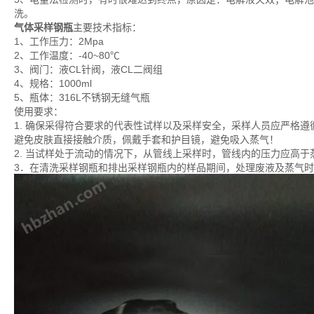
洗。
气体采样钢瓶
主要技术指标：
1、工作压力：2Mpa
2、工作温度：-40~80℃
3、阀门：液CL针阀，液CL二阀组
4、规格：1000ml
5、瓶体：316L不锈钢无缝气瓶
使用要求：
1. 确保采得符合要求的代表性试样以及采样安全，采样人员应严格
避免皮肤直接接触介质，佩戴手套和护目镜，避免吸入蒸气！
2. 当试样处于流动的情况下，从管线上采样时，管线内的压力应高
3．在清洗采样钢瓶和排出采样钢瓶内的样品期间，处理废液及蒸气