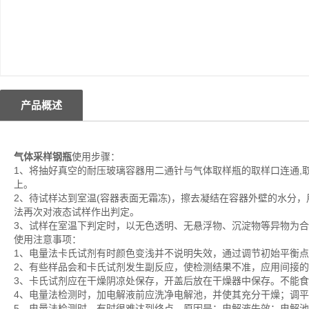
产品概述
气体采样钢瓶
使用步骤：
1、将抽好真空的耐压玻璃容器用二通针与气体取样瓶的取样口连通,
上。
2、待试样达到室温(容器表面无霜冻)，擦去凝结在容器外壁的水分
法再次对液态试样作出判定。
3、试样在室温下判定时，以无色透明、无悬浮物、沉淀物等异物为
使用注意事项：
1、电量法卡氏试剂有时颜色变浅并不说明失效，通过调节初始平衡
2、有些样品会和卡氏试剂发生副反应，使检测结果不准，应用间接
3、卡氏试剂应在干燥阴凉处保存，开盖后放在干燥器中保存。不能
4、电量法检测时，加电解液前应洗净电解池，并使其充分干燥；调
5、电量法检测时，有时很难达到终点，原因是：电解液失效；电解