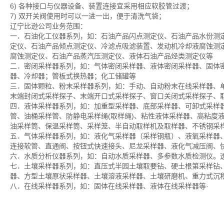
6) 各种接口与仪器设备、装置连接宜采用相应软胶管过渡；
7) 双开关阀使用时可以一进一出，便于清洗气袋；
辽宁比逊公司业务范围：
一．石油化工仪器系列，如：石油产品闪点测定仪、石油产品水份测
定仪、石油产品倾点测定仪、冷滤点吸滤装置、发动机冷却液腐蚀测
腐蚀测定仪、石油产品蒸汽压测定仪、液体石油产品烃类测定仪等
二．密闭采样器系列，如：气体密闭采样器、液体密闭采样器、固体
器、冷却器；管板式换热器；化工储罐等
三．固体颗粒、粉末采样器系列，如：手动、自动粉末在线采样器、
末端封闭式采样探子、末端开口式采样探子、窗口关闭式采样探子、
四．液体采样器系列，如：加重型采样器、底部采样器、可卸式采样器
管、油桶采样管、防静电采样绳(取样绳)、粘性液体采样器、高粘度
油采样筒、保温采样筒、采样笼、半自动取样机及取样器、不锈钢采
五．气体采样器系列，如：液化气采样器（采样钢瓶）、液氧采样器
连接软管、直通阀、按钮式快速接头、尼龙采样器、液化气减压阀、
六．水质分析仪器系列，如：自动水质采样器、多参数水质检测仪。
七．土壤采样器系列，如：直压式半园土壤取要钻、硬土根第采样钻
器、方型土壤原状采样器、土壤溶液采样器、土壤研磨机、重力式沉
八．在线采样器系列，如：固体在线采样器、液体在线采样器等·