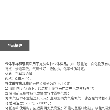
产品概述
气体采样袋现货
适用于充装各种气体样品，如：硫化物、卤化物及有
特点：渗透率低，气密性好，吸附小，化学性质稳定。
材质：铝塑复合膜
规格：0.5L～40L
气体采样袋现货
的采样步骤分为以下几步走：
1）阀门打开状态下，通过接上胶管采样袋充气或者抽真空；
2) 使用前应用样品气或惰性气体置换气袋；
3) 充气压力不宜超过10Kpa；直观观察为气袋充气，建议充气体积不
4) 使用温度：-30℃～+100℃；
5) 贮存和使用时，应远离明火及高温；不能与坚硬物触碰，以免刺破