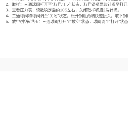
2、取样：三通球阀打开至”取样/工艺'状态，取样钢瓶两端针阀至打
3、查看压力表，读数稳定后约10S左右，关闭取样钢瓶2端针阀。
4、三通球阀和球阀调至“关闭”状态，松开钢瓶两端快速接头，取下
5、放空/排净/泄压：三通球阀打开至“放空”状态，球阀调至“打开"