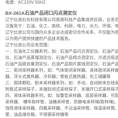
电源：AC220V 50HZ
BX-261A石油产品闭口闪点测定仪
辽宁比逊石化科技有限公司是高科技产品集成供应商，业务
泛服务于：石油、化工、高校、科研、电力、水力、环保、
辽宁比逊公司与国内众多企业达成密切合作关系，不仅能为
以为用户提供快捷的产品技术服务。
辽宁比逊公司业务范围：
一．石油化工仪器系列，如：石油产品闪点测定仪、石油产
仪、石油产品蒸馏测定仪、石油产品倾点测定仪、冷滤点吸
石油产品硫含量测定仪、石油产品铜片腐蚀测定仪、石油产
二．密闭采样器系列，如：气体密闭采样器、液体密闭采样
器、浮头式换热器、冷却器；管板式换热器；化工储罐等
三．固体颗粒、粉末采样器系列，如：手动、自动粉末在线
附瓶式采样探子、末端封闭式采样探子、末端开口式采样探
四．液体采样器系列，如：加重型采样器、底部采样器、可卸
采样器、 槽车取样管、油桶采样管、防静电采样绳(取样绳
蚀性液体采样器、四氟采样器、不沾油采样筒、保温采样筒
筐、油品储存箱、不锈钢采样桶等