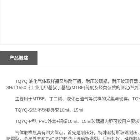
产品概述
TQYQ 液化
气体取样瓶
又称耐压瓶，耐压玻璃瓶，耐压玻璃容器，
SH/T1550《工业用甲基叔丁基醚(MTBE)纯度及烃类杂质的测定(气
主要用于MTBE、丁二烯、液化石油气等试样的采集与储存。TQYQ-B型：
TQYQ-S型:不锈钢外套10ml、15ml
TQYQ-P型: PVC外套+铜帽10ml、15ml玻璃瓶内胆可按用户要
气体取样瓶具有四大优点，首先是耐压好，特殊派特斯玻璃耐压、
防爆裂，金属外套和PVC防护套防止玻璃瓶爆裂。后密封好，硅橡胶