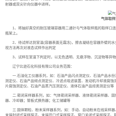
射器或双尖针向仪器中进样。
气体取样
1、将抽好真空的耐压玻璃容器用二通针与气体取样瓶的取样口连通
瓶架上。
2、待试样达到室温(容器表面无霜冻)，擦去凝结在容器外壁的水
视方法再次对液态试样作出判定
3、试样在室温下判定时，以无色透明、无悬浮物、沉淀物等异物
辽宁比逊石化科技有限公司业务范围：
一.石油化工仪器系列，如：石油产品闪点测定仪、石油产品水份
测定仪、石油产品倾点测定仪、冷滤点吸滤装置、发动机冷却液腐蚀
片腐蚀测定仪、石油产品蒸汽压测定仪、液体石油产品烃类测定仪等
二.密闭采样器系列，如：气体密闭采样器、液体密闭采样器、固
器、冷却器；管板式换热器；化工储罐等
三.固体颗粒、粉末采样器系列，如：手动、自动粉末在线采样器、
末端封闭式采样探子、末端开口式采样探子、窗口关闭式采样探子、