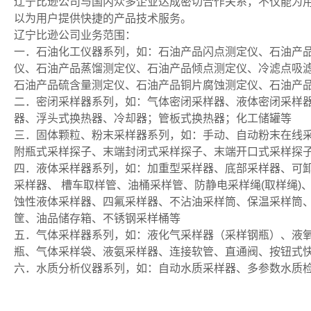
辽宁比逊公司与国内众多企业达成密切合作关系，不仅能为
以为用户提供快捷的产品技术服务。
辽宁比逊公司业务范围：
一．石油化工仪器系列，如：石油产品闪点测定仪、石油产
仪、石油产品蒸馏测定仪、石油产品倾点测定仪、冷滤点吸
石油产品硫含量测定仪、石油产品铜片腐蚀测定仪、石油产
二．密闭采样器系列，如：气体密闭采样器、液体密闭采样
器、浮头式换热器、冷却器；管板式换热器；化工储罐等
三．固体颗粒、粉末采样器系列，如：手动、自动粉末在线
附瓶式采样探子、末端封闭式采样探子、末端开口式采样探
四．液体采样器系列，如：加重型采样器、底部采样器、可卸
采样器、 槽车取样管、油桶采样管、防静电采样绳(取样绳
蚀性液体采样器、四氟采样器、不沾油采样筒、保温采样筒
筐、油品储存箱、不锈钢采样桶等
五．气体采样器系列，如：液化气采样器（采样钢瓶）、液
瓶、气体采样袋、液氨采样器、连接软管、直通阀、按钮式
六．水质分析仪器系列，如：自动水质采样器、多参数水质