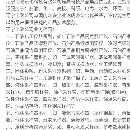
辽宁比逊石化科技有限公司是高科技产品集成供应商，业务
泛服务于：石油、化工、高校、科研、电力、水力、环保、
辽宁比逊公司与国内众多企业达成密切合作关系，不仅能为
以为用户提供快捷的产品技术服务。
辽宁比逊公司业务范围：
一．石油化工仪器系列，如：石油产品闪点测定仪、石油产
仪、石油产品蒸馏测定仪、石油产品倾点测定仪、冷滤点吸
石油产品硫含量测定仪、石油产品铜片腐蚀测定仪、石油产
二．密闭采样器系列，如：气体密闭采样器、液体密闭采样
器、浮头式换热器、冷却器；管板式换热器；化工储罐等
三．固体颗粒、粉末采样器系列，如：手动、自动粉末在线
附瓶式采样探子、末端封闭式采样探子、末端开口式采样探
四．液体采样器系列，如：加重型采样器、底部采样器、可卸
采样器、 槽车取样管、油桶采样管、防静电采样绳(取样绳
蚀性液体采样器、四氟采样器、不沾油采样筒、保温采样筒
筐、油品储存箱、不锈钢采样桶等
五．气体采样器系列，如：液化气采样器（采样钢瓶）、液
瓶、气体采样袋、液氨采样器、连接软管、直通阀、按钮式
六．水质分析仪器系列，如：自动水质采样器、多参数水质