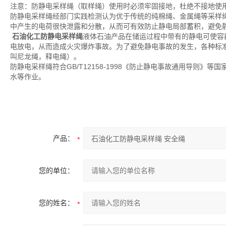
注意：防静电采样绳（取样绳）使用时必须牢固接地，杜绝不接地使
防静电采样绳经部门实践检测认为优于传统的纯棉绳、金属绳等采样
中产生的电荷很快泄露和分散，从而可有效防止静电局部蓄积，避免
石油化工防静电采样绳
液体石油产品在储运过程中带有的静电可使容
电放电，从而造成火灾爆炸事故。为了避免静电事故的发生，各种标
叫尼龙绳，释电绳）。
防静电采样绳符合GB/T12158-1998《防止静电事故通用导则
水等作业。
产品：
您的单位：
您的姓名：