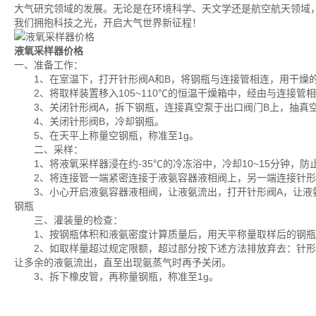
大气研究领域的发展。无论是在环境科学、天文学还是航空航天领域
我们拥抱科技之光，开启大气世界新征程！
液氧采样器价格
一、准备工作：
1、在室温下，打开针形阀A和B，将钢瓶与连接管相连，用干燥
2、将取样装置移入105~110℃的恒温干燥箱中，经由与连接管
3、关闭针形阀A，拆下钢瓶，连接真空泵于出口阀门B上，抽真空至
4、关闭针形阀B，冷却钢瓶。
5、在天平上称量空钢瓶，称准至1g。
二、采样：
1、将液氧采样器浸在约-35℃的冷冻浴中，冷却10~15分钟，防
2、将连接管一端紧密连接于液氨容器液相阀上，另一端连接针形
3、小心开启液氨容器液相阀，让液氨流出，打开针形阀A，让液氨
钢瓶
三、灌装量的检查：
1、按钢瓶体积和液氨密度计算质量后，用天平称量取样后的钢瓶质
2、如取样量超过规定限额，超过部分按下述方法排放弃去：针形阀
让多余的液氨流出，直至出现氨蒸气时再予关闭。
3、拆下橡皮管，再称量钢瓶，称准至1g。