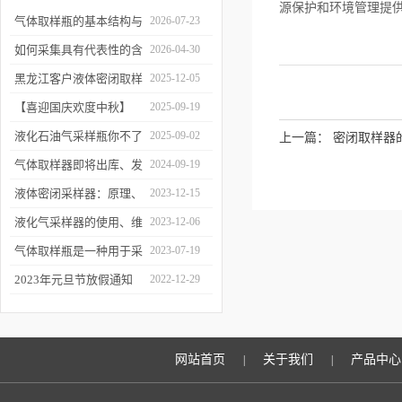
源保护和环境管理提
气体取样瓶的基本结构与
2026-07-23
工作逻辑是什么？
如何采集具有代表性的含
2026-04-30
油水样？——石油类采水
黑龙江客户液体密闭取样
2025-12-05
器原理与使用
器项目顺利交付
【喜迎国庆欢度中秋】
2025-09-19
2025年国庆中秋放假通知
液化石油气采样瓶你不了
2025-09-02
上一篇：
密闭取样器
解的知识！
气体取样器即将出库、发
2024-09-19
货！
液体密闭采样器：原理、
2023-12-15
应用和优势
液化气采样器的使用、维
2023-12-06
护与优化
气体取样瓶是一种用于采
2023-07-19
集、贮存和分析气体样品
2023年元旦节放假通知
2022-12-29
的设备
网站首页
关于我们
产品中心
|
|