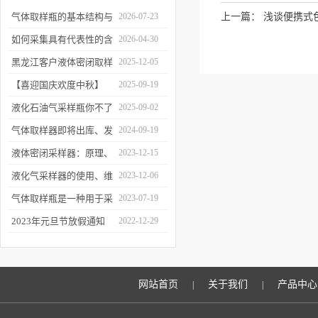
气体取样瓶的基本结构与
2026-07-23
上一篇：
浅谈便携式
工作逻辑是什么？
如何采集具有代表性的含
2026-04-30
油水样？——石油类采水
黑龙江客户液体密闭取样
2025-12-05
器原理与使用
器项目顺利交付
【喜迎国庆欢度中秋】
2025-09-19
2025年国庆中秋放假通知
液化石油气采样瓶你不了
2025-09-02
解的知识！
气体取样器即将出库、发
2024-09-19
货！
液体密闭采样器：原理、
2023-12-15
应用和优势
液化气采样器的使用、维
2023-12-06
护与优化
气体取样瓶是一种用于采
2023-07-19
集、贮存和分析气体样品
2023年元旦节放假通知
2022-12-29
的设备
网站首页
关于我们
产品中心
|
|