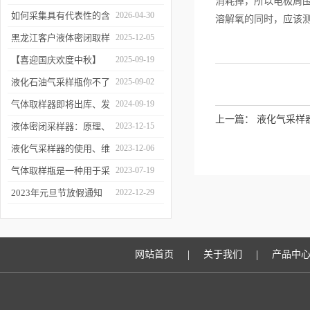
消耗掉，所以电极周
工作逻辑是什么？
如何采集具有代表性的含
2026-04-30
溶解氧的同时，应该
油水样？——石油类采水
黑龙江客户液体密闭取样
2025-12-05
器原理与使用
器项目顺利交付
【喜迎国庆欢度中秋】
2025-09-19
2025年国庆中秋放假通知
液化石油气采样瓶你不了
2025-09-02
解的知识！
气体取样器即将出库、发
2024-09-19
上一篇：
液化气采样
货！
液体密闭采样器：原理、
2023-12-15
应用和优势
液化气采样器的使用、维
2023-12-06
护与优化
气体取样瓶是一种用于采
2023-07-19
集、贮存和分析气体样品
2023年元旦节放假通知
2022-12-29
的设备
|
|
网站首页
关于我们
产品中