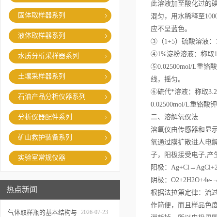
此溶液加至酸化过的碘化
固体取样器系列
混匀，用水稀释至10
应不呈蓝色。
液体取样器系列
③（1+5）硫酸溶液
④1%淀粉溶液：称取1
水质分析采样器系列
⑤0.02500mol/
土壤采样器系列
线，摇匀。
⑥硫代*溶液：称取3.2
石油产品分析仪器系列
0.02500mol/L重
分析仪器配件系列
二、溶解氧仪法
溶氧仪由传感器和显
矿山救护装备系列
氧通过膜扩散进人电解
子，阳极接受电子,产
实验室常规仪器
阳极：Ag+Cl→AgCl+2
阴极：O2+2H2O+4e-→
热点新闻
根据法拉第定律：流
作简便，而且样品色
气体取样瓶的基本结构与
2026-07-23