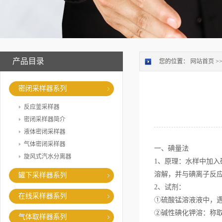
产品目录
您的位置：
网站首页
>
密闭采样器系列
反应釜采样器
密闭采样器简介
液体密闭采样器
气体密闭采样器
一、碘量法
旋风式汽水分离器
1、原理：水样中加
溶解，并与碘离子反
罐下采样器系列
2、试剂：
在线采样器系列
①硫酸锰溶液液中，
②碱性碘化钾溶：称取48
气体取样器系列