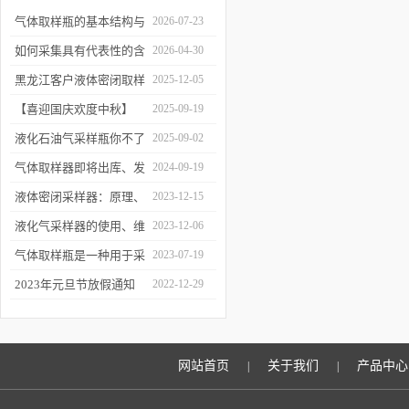
气体取样瓶的基本结构与
2026-07-23
工作逻辑是什么？
如何采集具有代表性的含
2026-04-30
油水样？——石油类采水
黑龙江客户液体密闭取样
2025-12-05
器原理与使用
器项目顺利交付
【喜迎国庆欢度中秋】
2025-09-19
2025年国庆中秋放假通知
液化石油气采样瓶你不了
2025-09-02
解的知识！
气体取样器即将出库、发
2024-09-19
货！
液体密闭采样器：原理、
2023-12-15
应用和优势
液化气采样器的使用、维
2023-12-06
护与优化
气体取样瓶是一种用于采
2023-07-19
集、贮存和分析气体样品
2023年元旦节放假通知
2022-12-29
的设备
网站首页
关于我们
产品中心
|
|