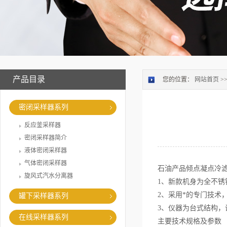
产品目录
您的位置：
网站首页
>
密闭采样器系列
反应釜采样器
密闭采样器简介
液体密闭采样器
气体密闭采样器
石油产品倾点凝点冷
旋风式汽水分离器
1、新款机身为全不
2、采用*的专门技术
罐下采样器系列
3、仪器为台式结构
在线采样器系列
主要技术规格及参数