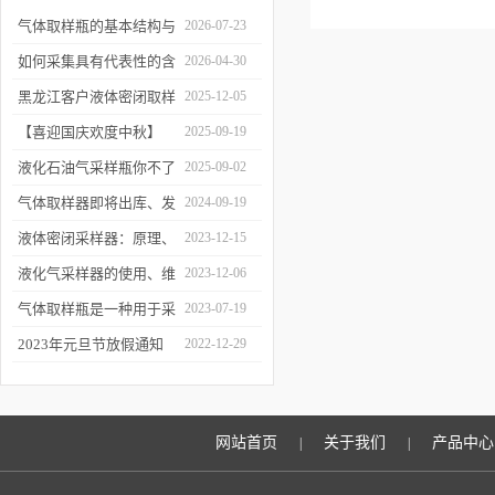
气体取样瓶的基本结构与
2026-07-23
工作逻辑是什么？
如何采集具有代表性的含
2026-04-30
油水样？——石油类采水
黑龙江客户液体密闭取样
2025-12-05
器原理与使用
器项目顺利交付
【喜迎国庆欢度中秋】
2025-09-19
2025年国庆中秋放假通知
液化石油气采样瓶你不了
2025-09-02
解的知识！
气体取样器即将出库、发
2024-09-19
货！
液体密闭采样器：原理、
2023-12-15
应用和优势
液化气采样器的使用、维
2023-12-06
护与优化
气体取样瓶是一种用于采
2023-07-19
集、贮存和分析气体样品
2023年元旦节放假通知
2022-12-29
的设备
网站首页
关于我们
产品中心
|
|