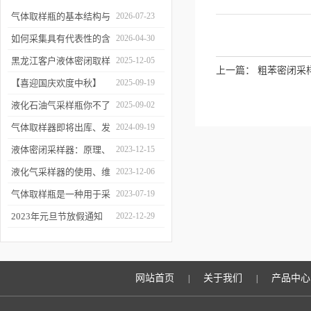
气体取样瓶的基本结构与
2026-07-23
工作逻辑是什么？
如何采集具有代表性的含
2026-04-30
油水样？——石油类采水
黑龙江客户液体密闭取样
2025-12-05
上一篇：
粗苯密闭采
器原理与使用
器项目顺利交付
【喜迎国庆欢度中秋】
2025-09-19
2025年国庆中秋放假通知
液化石油气采样瓶你不了
2025-09-02
解的知识！
气体取样器即将出库、发
2024-09-19
货！
液体密闭采样器：原理、
2023-12-15
应用和优势
液化气采样器的使用、维
2023-12-06
护与优化
气体取样瓶是一种用于采
2023-07-19
集、贮存和分析气体样品
2023年元旦节放假通知
2022-12-29
的设备
网站首页
关于我们
产品中心
|
|