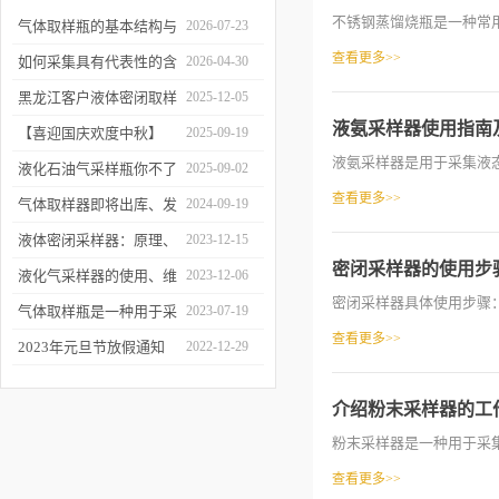
不锈钢蒸馏烧瓶是一种常用
气体取样瓶的基本结构与
2026-07-23
查看更多>>
工作逻辑是什么？
如何采集具有代表性的含
2026-04-30
油水样？——石油类采水
黑龙江客户液体密闭取样
2025-12-05
液氨采样器使用指南
器原理与使用
器项目顺利交付
【喜迎国庆欢度中秋】
2025-09-19
液氨采样器是用于采集液态
2025年国庆中秋放假通知
液化石油气采样瓶你不了
2025-09-02
查看更多>>
解的知识！
气体取样器即将出库、发
2024-09-19
货！
液体密闭采样器：原理、
2023-12-15
密闭采样器的使用步
应用和优势
液化气采样器的使用、维
2023-12-06
密闭采样器具体使用步骤：
护与优化
气体取样瓶是一种用于采
2023-07-19
查看更多>>
集、贮存和分析气体样品
2023年元旦节放假通知
2022-12-29
的设备
介绍粉末采样器的工
粉末采样器是一种用于采集
查看更多>>