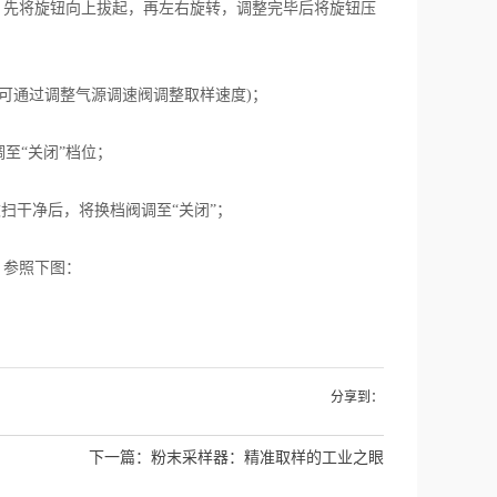
时，先将旋钮向上拔起，再左右旋转，调整完毕后将旋钮压
可通过调整气源调速阀调整取样速度)；
至“关闭”档位；
扫干净后，将换档阀调至“关闭”；
。参照下图：
分享到：
下一篇：
粉末采样器：精准取样的工业之眼