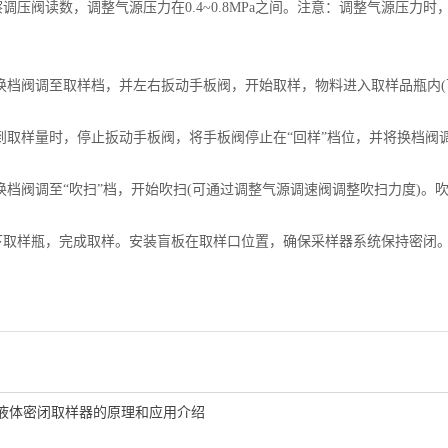
调压阀读数，调整气源压力在0.4~0.8MPa之间。注意：调整气源压力
换档阀调至取样档，并左右扳动手板阀，开始取样，物料进入取样品瓶内(
到取样量时，停止扳动手板阀，将手板阀停止在“回样”档位，并将换档阀调
换档阀调至“吹扫”档，开始吹扫(可通过调整气源调速阀调整吹扫力度)。吹
取样瓶，完成取样。安装盲板在取样口位置，确保采样器系统保持密闭
液体密闭取样器的原理和应用介绍