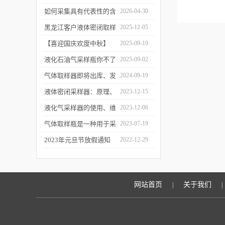
工作逻辑是什么？
如何采集具有代表性的含
2026-04-30
油水样？——石油类采水
黑龙江客户液体密闭取样
2025-12-05
器原理与使用
器项目顺利交付
【喜迎国庆欢度中秋】
2025-09-19
2025年国庆中秋放假通知
液化石油气采样瓶你不了
2025-09-02
解的知识！
气体取样器即将出库、发
2024-09-19
货！
液体密闭采样器：原理、
2023-12-15
应用和优势
液化气采样器的使用、维
2023-12-06
护与优化
气体取样瓶是一种用于采
2023-07-19
集、贮存和分析气体样品
2023年元旦节放假通知
2022-12-29
的设备
网站首页
关于我们
|
|