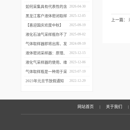
工作逻辑是什么？
如何采集具有代表性的含
2026-04-30
油水样？——石油类采水
黑龙江客户液体密闭取样
2025-12-05
上一篇：
器原理与使用
器项目顺利交付
【喜迎国庆欢度中秋】
2025-09-19
2025年国庆中秋放假通知
液化石油气采样瓶你不了
2025-09-02
解的知识！
气体取样器即将出库、发
2024-09-19
货！
液体密闭采样器：原理、
2023-12-15
应用和优势
液化气采样器的使用、维
2023-12-06
护与优化
气体取样瓶是一种用于采
2023-07-19
集、贮存和分析气体样品
2023年元旦节放假通知
2022-12-29
的设备
网站首页
关于我们
|
|