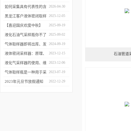
工作逻辑是什么？
如何采集具有代表性的含
2026-04-30
油水样？——石油类采水
黑龙江客户液体密闭取样
2025-12-05
器原理与使用
器项目顺利交付
【喜迎国庆欢度中秋】
2025-09-19
2025年国庆中秋放假通知
液化石油气采样瓶你不了
2025-09-02
解的知识！
气体取样器即将出库、发
2024-09-19
货！
液体密闭采样器：原理、
2023-12-15
石油管道
应用和优势
液化气采样器的使用、维
2023-12-06
护与优化
气体取样瓶是一种用于采
2023-07-19
集、贮存和分析气体样品
2023年元旦节放假通知
2022-12-29
的设备