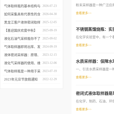
粉末采样器是一种广泛应用
气体取样瓶的基本结构与
2026-07-23
查看更多>>
工作逻辑是什么？
如何采集具有代表性的含
2026-04-30
油水样？——石油类采水
黑龙江客户液体密闭取样
2025-12-05
不锈钢蒸馏烧瓶：实
器原理与使用
器项目顺利交付
【喜迎国庆欢度中秋】
2025-09-19
在化学实验室中，有一个看
2025年国庆中秋放假通知
液化石油气采样瓶你不了
2025-09-02
查看更多>>
解的知识！
气体取样器即将出库、发
2024-09-19
货！
液体密闭采样器：原理、
2023-12-15
水质采样器：保障水
应用和优势
液化气采样器的使用、维
2023-12-06
一、引言水质采样器是一种
护与优化
气体取样瓶是一种用于采
2023-07-19
查看更多>>
集、贮存和分析气体样品
2023年元旦节放假通知
2022-12-29
的设备
密闭式液体取样器是
在化学、制药、石油、环保
查看更多>>